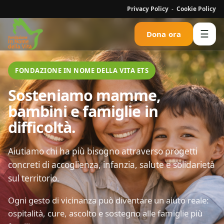
Privacy Policy
Cookie Policy
-
☰
Dona ora
FONDAZIONE IN NOME DELLA VITA ETS
Sosteniamo mamme,
bambini e famiglie in
difficoltà.
Aiutiamo chi ha più bisogno attraverso progetti
concreti di accoglienza, infanzia, salute e solidarietà
sul territorio.
Ogni gesto di vicinanza può diventare un aiuto reale:
ospitalità, cure, ascolto e sostegno alle famiglie più