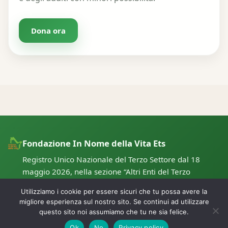
Dona ora
Fondazione In Nome della Vita Ets
Registro Unico Nazionale del Terzo Settore dal 18
maggio 2026, nella sezione “Altri Enti del Terzo
Settore”, con numero di repertorio 172300.
Utilizziamo i cookie per essere sicuri che tu possa avere la
migliore esperienza sul nostro sito. Se continui ad utilizzare
questo sito noi assumiamo che tu ne sia felice.
© 2026 Fondazione In Nome della Vita Ets – Tutti i diritti riservati.
Ok
No
Privacy policy