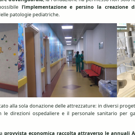
possibile
l’implementazione e persino la creazione di
elle patologie pediatriche.
ato alla sola donazione delle attrezzature: in diversi proge
 le direzioni ospedaliere e il personale sanitario per gar
la
provvista economica raccolta attraverso le annuali As