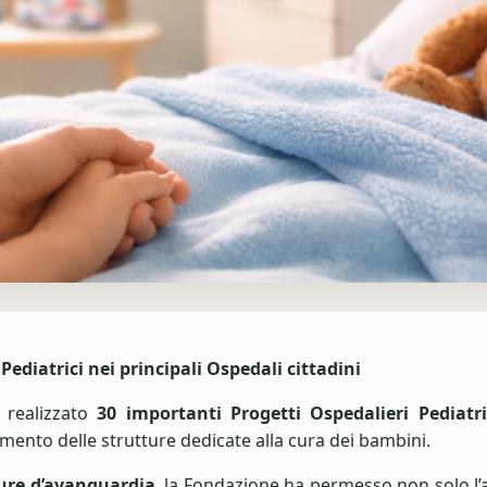
 Pediatrici nei principali Ospedali cittadini
 realizzato
30 importanti Progetti Ospedalieri Pediatri
ento delle strutture dedicate alla cura dei bambini.
ture d’avanguardia
, la Fondazione ha permesso non solo l’