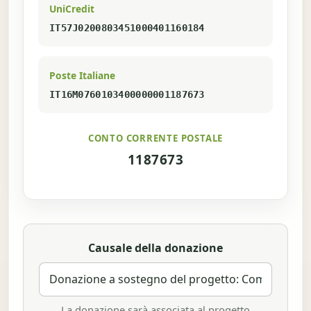
UniCredit
IT57J0200803451000401160184
Poste Italiane
IT16M0760103400000001187673
CONTO CORRENTE POSTALE
1187673
Causale della donazione
La donazione sarà associata al progetto